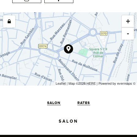
+
-
Leaflet
| Map ©2026
HERE
| Powered by
evermaps
©
SALON
RATES
SALON