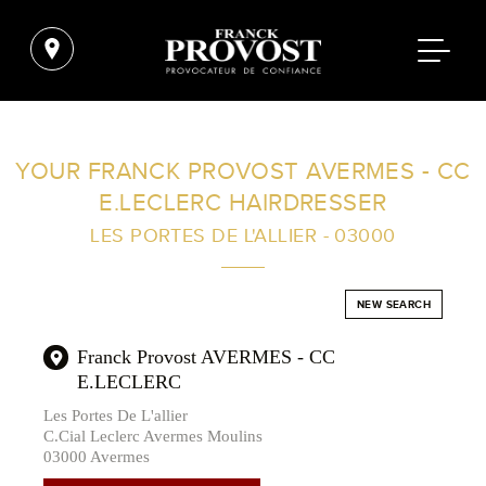
FIND A SALON NEAR ME
YOUR FRANCK PROVOST AVERMES - CC
E.LECLERC HAIRDRESSER
FILTER
LES PORTES DE L'ALLIER - 03000
AUSTRALIA
NEW SEARCH
Franck Provost AVERMES - CC
E.LECLERC
Les Portes De L'allier
C.Cial Leclerc Avermes Moulins
03000 Avermes