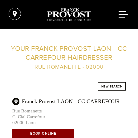
FIND A SALON NEAR ME
YOUR FRANCK PROVOST LAON - CC
CARREFOUR HAIRDRESSER
FILTER
RUE ROMANETTE - 02000
AUSTRALIA
NEW SEARCH
Franck Provost LAON - CC CARREFOUR
Rue Romanette
C. Cial Carrefour
02000 Laon
BOOK ONLINE