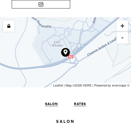
+
-
Leaflet
| Map ©2026
HERE
| Powered by
evermaps
©
SALON
RATES
SALON