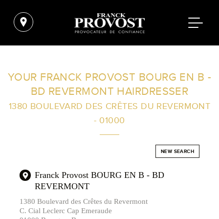
FIND A SALON NEAR ME
YOUR FRANCK PROVOST BOURG EN B -
BD REVERMONT HAIRDRESSER
FILTER
1380 BOULEVARD DES CRÊTES DU REVERMONT
- 01000
AUSTRALIA
NEW SEARCH
Franck Provost BOURG EN B - BD
REVERMONT
1380 Boulevard des Crêtes du Revermont
C. Cial Leclerc Cap Emeraude